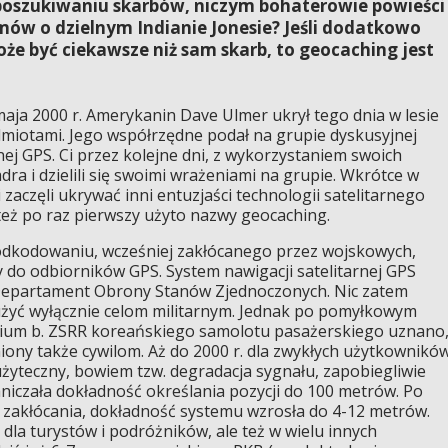
 poszukiwaniu skarbów, niczym bohaterowie powieści
lmów o dzielnym Indianie Jonesie? Jeśli dodatkowo
że być ciekawsze niż sam skarb, to geocaching jest
aja 2000 r. Amerykanin Dave Ulmer ukrył tego dnia w lesie
miotami. Jego współrzędne podał na grupie dyskusyjnej
ej GPS. Ci przez kolejne dni, z wykorzystaniem swoich
ra i dzielili się swoimi wrażeniami na grupie. Wkrótce w
aczęli ukrywać inni entuzjaści technologii satelitarnego
eż po raz pierwszy użyto nazwy geocaching.
 odkodowaniu, wcześniej zakłócanego przez wojskowych,
y do odbiorników GPS. System nawigacji satelitarnej GPS
Departament Obrony Stanów Zjednoczonych. Nic zatem
użyć wyłącznie celom militarnym. Jednak po pomyłkowym
torium b. ZSRR koreańskiego samolotu pasażerskiego uznano
ony także cywilom. Aż do 2000 r. dla zwykłych użytkownikó
żyteczny, bowiem tzw. degradacja sygnału, zapobiegliwie
iczała dokładność określania pozycji do 100 metrów. Po
iu zakłócania, dokładność systemu wzrosła do 4-12 metrów.
 dla turystów i podróżników, ale też w wielu innych