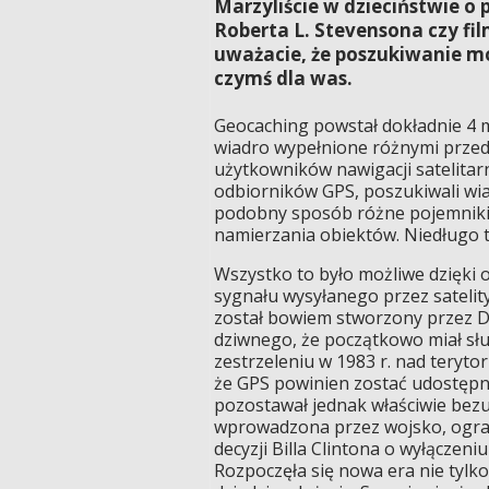
Marzyliście w dzieciństwie o
Roberta L. Stevensona czy fi
uważacie, że poszukiwanie mo
czymś dla was.
Geocaching powstał dokładnie 4 m
wiadro wypełnione różnymi przed
użytkowników nawigacji satelitarn
odbiorników GPS, poszukiwali wiad
podobny sposób różne pojemniki z
namierzania obiektów. Niedługo t
Wszystko to było możliwe dzięki
sygnału wysyłanego przez satelit
został bowiem stworzony przez 
dziwnego, że początkowo miał sł
zestrzeleniu w 1983 r. nad tery
że GPS powinien zostać udostępni
pozostawał jednak właściwie bezu
wprowadzona przez wojsko, ogran
decyzji Billa Clintona o wyłączen
Rozpoczęła się nowa era nie tylko