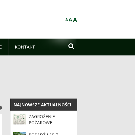
A
A
A

E
KONTAKT
NAJNOWSZE AKTUALNOŚCI
NAJNOWSZE AKTUALNOŚCI
ZAGROŻENIE
POŻAROWE
POSADŹ LAS Z