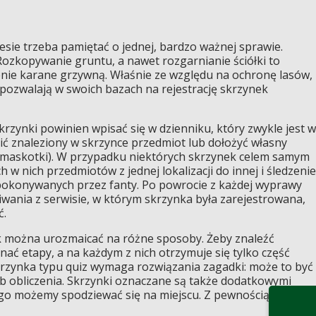
sie trzeba pamiętać o jednej, bardzo ważnej sprawie.
ozkopywanie gruntu, a nawet rozgarnianie ściółki to
zenie karane grzywną. Właśnie ze względu na ochronę lasów,
 pozwalają w swoich bazach na rejestrację skrzynek
rzynki powinien wpisać się w dzienniku, który zwykle jest w
ć znaleziony w skrzynce przedmiot lub dołożyć własny
, maskotki). W przypadku niektórych skrzynek celem samym
 w nich przedmiotów z jednej lokalizacji do innej i śledzenie
 pokonywanych przez fanty. Po powrocie z każdej wyprawy
ania z serwisie, w którym skrzynka była zarejestrowana,
ć.
 można urozmaicać na różne sposoby. Żeby znaleźć
ać etapy, a na każdym z nich otrzymuje się tylko część
skrzynka typu quiz wymaga rozwiązania zagadki: może to być
ub obliczenia. Skrzynki oznaczane są także dodatkowymi
ego możemy spodziewać się na miejscu. Z pewnością na brak