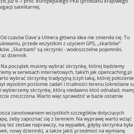
e dziś już 6-7 proc. europejskiego PKB (produktu krajowego
gacji satelitarnej.
Od czasów Dave'a Ulmera główna idea nie zmieniła się. To
ukiwaniu, przede wszystkim z użyciem GPS, „skarbów"
ików. „Skarbami" są skrzynki - wodoszczelne pojemniki,
az dziennik.
 Na początek musimy wybrać skrzynkę, której będziemy
iemy w serwisach internetowych, takich jak opencaching.pl
rto wybrać skrzynkę tradycyjną (czyli taką, której położenie
zbyt wysokim poziomie zadań i trudności terenu (określane s
eśli wybierzemy skrzynkę, którą niedawno ktoś odnalazł, mam
szcze zniszczona. Warto więc sprawdzić w bazie ostatnie
poza zanotowaniem wszystkich szczegółów dotyczących
mapę, żeby zapoznać się z terenem. Na wyprawę warto wziąć
 się też zestaw naprawczy, na wypadek, gdyby skrzynka była
wek, nowy dziennik), a także jakiś przedmiot na wymianę.