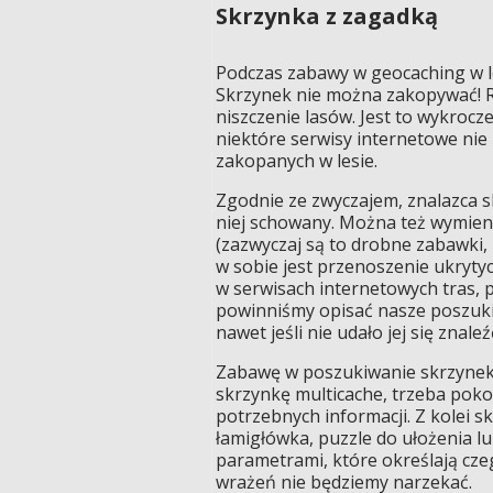
Skrzynka z zagadką
Podczas zabawy w geocaching w le
Skrzynek nie można zakopywać! R
niszczenie lasów. Jest to wykroc
niektóre serwisy internetowe nie
zakopanych w lesie.
Zgodnie ze zwyczajem, znalazca sk
niej schowany. Można też wymieni
(zazwyczaj są to drobne zabawki
w sobie jest przenoszenie ukrytych
w serwisach internetowych tras,
powinniśmy opisać nasze poszukiw
nawet jeśli nie udało jej się znaleź
Zabawę w poszukiwanie skrzynek
skrzynkę multicache, trzeba pokon
potrzebnych informacji. Z kolei 
łamigłówka, puzzle do ułożenia l
parametrami, które określają cz
wrażeń nie będziemy narzekać.