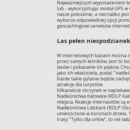
Najważniejszym wyposażeniem będ
lub - wykorzystując moduł GPS w 
nasze położenie, a nierzadko jes
wyborze odpowiedniej opcji pom
geocachingowi serwisów interne
Las pełen niespodziane
W internetowych bazach można zn
przez samych leśników. Jest to b
lasów i pokazanie ich piękna. Chc
jako ich właściciela, podać "nadle
Każde takie pytanie będzie zachę
atrakcje dla turystów.
Kilkanaście skrzynek w najciekaws
Nadleśnictwa Katowice (RDLP Katow
miejsca. Reakcje internautów są 
Nadleśnictwa Lidzbark (RDLP Olsz
umieszczone w koronach drzew, 12
trasy "Tylko dla orłów", to nie la