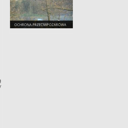
OCHRONA PRZECIWPOŻAROWA
ą
y