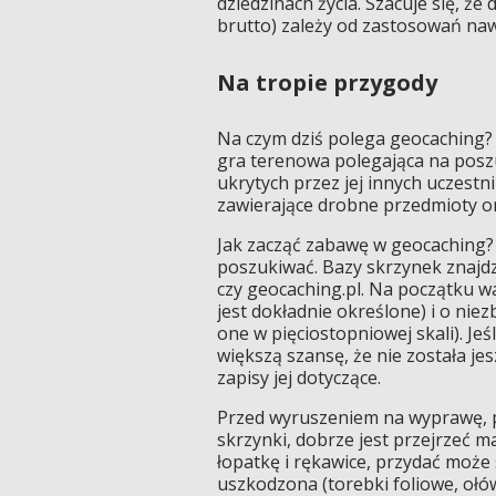
dziedzinach życia. Szacuje się, ż
brutto) zależy od zastosowań nawi
Na tropie przygody
Na czym dziś polega geocaching? 
gra terenowa polegająca na posz
ukrytych przez jej innych uczestn
zawierające drobne przedmioty or
Jak zacząć zabawę w geocaching?
poszukiwać. Bazy skrzynek znajdz
czy geocaching.pl. Na początku wa
jest dokładnie określone) i o nie
one w pięciostopniowej skali). J
większą szansę, że nie została je
zapisy jej dotyczące.
Przed wyruszeniem na wyprawę, 
skrzynki, dobrze jest przejrzeć 
łopatkę i rękawice, przydać może
uszkodzona (torebki foliowe, ołó