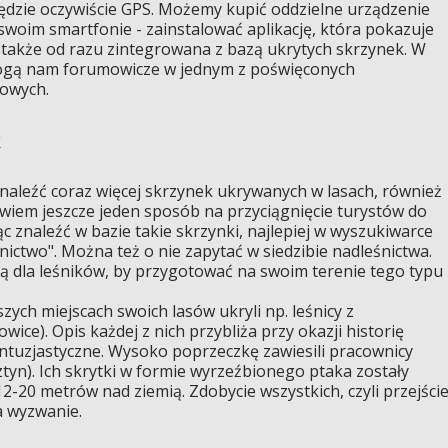
zie oczywiście GPS. Możemy kupić oddzielne urządzenie
swoim smartfonie - zainstalować aplikację, która pokazuje
t także od razu zintegrowana z bazą ukrytych skrzynek. W
ogą nam forumowicze w jednym z poświęconych
towych.
k
aleźć coraz więcej skrzynek ukrywanych w lasach, również
owiem jeszcze jeden sposób na przyciągnięcie turystów do
ąc znaleźć w bazie takie skrzynki, najlepiej w wyszukiwarce
śnictwo". Można też o nie zapytać w siedzibie nadleśnictwa.
tą dla leśników, by przygotować na swoim terenie tego typu
zych miejscach swoich lasów ukryli np. leśnicy z
ice). Opis każdej z nich przybliża przy okazji historię
entuzjastyczne. Wysoko poprzeczkę zawiesili pracownicy
tyn). Ich skrytki w formie wyrzeźbionego ptaka zostały
-20 metrów nad ziemią. Zdobycie wszystkich, czyli przejści
da wyzwanie.