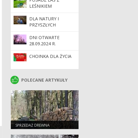
LEŚNIKIEM
DLA NATURY I
PRZYSZŁYCH
POKOLEŃ
DNI OTWARTE
28.09.2024 R.
CHOINKA DLA ŻYCIA
POLECANE ARTYKUŁY
POLECANE ARTYKUŁY
SPRZEDAŻ DREWNA