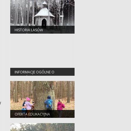
HISTORIA LASÓW
NADLEŚNICTWA KĘDZIERZYN
INFORMACJE OGÓLNE O
NADLEŚNICTWIE
,
w
OFERTA EDUKACYJNA