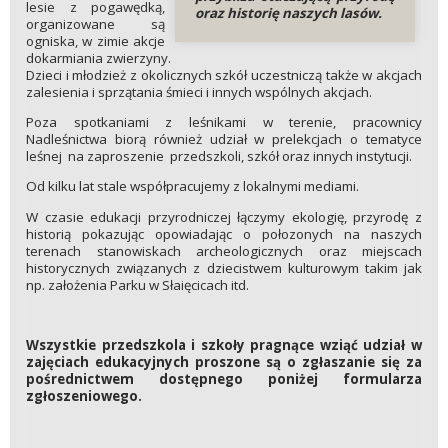
lesie z pogawędką,
oraz historię naszych lasów.
organizowane są
ogniska, w zimie akcje
dokarmiania zwierzyny.
Dzieci i młodzież z okolicznych szkół uczestniczą także w akcjach
zalesienia i sprzątania śmieci i innych wspólnych akcjach.
Poza spotkaniami z leśnikami w terenie, pracownicy
Nadleśnictwa biorą również udział w prelekcjach o tematyce
leśnej na zaproszenie przedszkoli, szkół oraz innych instytucji.
Od kilku lat stale współpracujemy z lokalnymi mediami.
W czasie edukacji przyrodniczej łączymy ekologię, przyrodę z
historią pokazując opowiadając o połozonych na naszych
terenach stanowiskach archeologicznych oraz miejscach
historycznych związanych z dziecistwem kulturowym takim jak
np. założenia Parku w Słaięcicach itd.
Wszystkie przedszkola i szkoły pragnące wziąć udział w
zajęciach edukacyjnych proszone są o zgłaszanie się za
pośrednictwem dostępnego poniżej formularza
zgłoszeniowego.