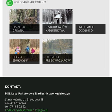
POLECANE ARTYKUŁY
POLECANE ARTYKUŁY
SPRZEDAŻ
HISTORIA LASÓW
INFORMACJE
DREWNA
NADLEŚNICTWA
OGÓLNE O
KĘDZIERZYN
NADLEŚNICTWIE
OFERTA
OCHRONA
EDUKACYJNA
PRZECIWPOŻAROWA
KONTAKT:
PGL Lasy Państwowe Nadleśnictwo Kędzierzyn
Stara Kuźnia, ul. Brzozowa 48
47-246 Kotlarnia
tel. 77 483 22 22
kedzierzyn@katowice.lasy.gov.pl