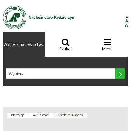
Przejdź do treści
A
Nadleśnictwo Kędzierzyn
A
A


Wybierz nadleśnictwo
Szukaj
Menu

Informacje
Aktualności
Oferta edukacyjna