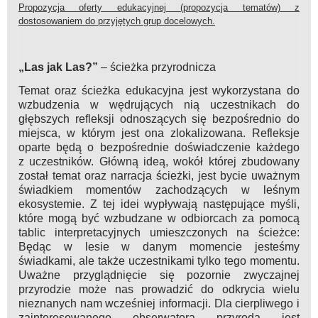
Propozycja oferty edukacyjnej (propozycja tematów) z
dostosowaniem do przyjętych grup docelowych.
„Las jak Las?”
– ścieżka przyrodnicza
Temat oraz ścieżka edukacyjna jest wykorzystana do
wzbudzenia w wędrujących nią uczestnikach do
głębszych refleksji odnoszących się bezpośrednio do
miejsca, w którym jest ona zlokalizowana. Refleksje
oparte będą o bezpośrednie doświadczenie każdego
z uczestników. Główną ideą, wokół której zbudowany
został temat oraz narracja ścieżki, jest bycie uważnym
świadkiem momentów zachodzących w leśnym
ekosystemie. Z tej idei wypływają następujące myśli,
które mogą być wzbudzane w odbiorcach za pomocą
tablic interpretacyjnych umieszczonych na ścieżce:
Będąc w lesie w danym momencie jesteśmy
świadkami, ale także uczestnikami tylko tego momentu.
Uważne przyglądnięcie się pozornie zwyczajnej
przyrodzie może nas prowadzić do odkrycia wielu
nieznanych nam wcześniej informacji. Dla cierpliwego i
zainteresowanego obserwatora przyroda jest