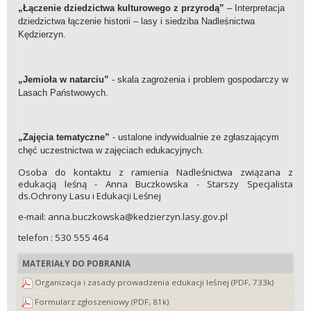
„Łączenie dziedzictwa kulturowego z przyrodą”
– Interpretacja
dziedzictwa łączenie historii – lasy i siedziba Nadleśnictwa
Kędzierzyn.
„Jemioła w natarciu”
- skala zagrożenia i problem gospodarczy w
Lasach Państwowych.
„Zajęcia tematyczne”
- ustalone indywidualnie ze zgłaszającym
chęć uczestnictwa w zajęciach edukacyjnych.
Osoba do kontaktu z ramienia Nadleśnictwa związana z
edukacją leśną - Anna Buczkowska - Starszy Specjalista
ds.Ochrony Lasu i Edukacji Leśnej
e-mail: anna.buczkowska@kedzierzyn.lasy.gov.pl
telefon : 530 555 464
MATERIAŁY DO POBRANIA
Organizacja i zasady prowadzenia edukacji leśnej (PDF, 733k)
Formularz zgłoszeniowy (PDF, 81k)