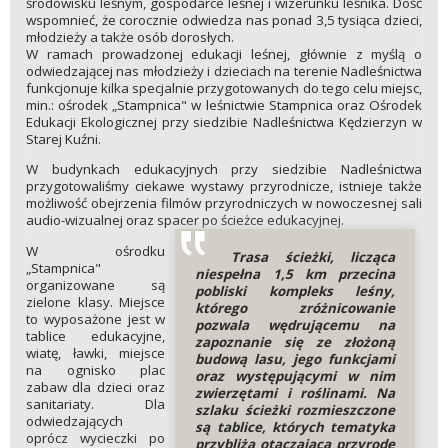
środowisku leśnym, gospodarce leśnej i wizerunku leśnika. Dość
wspomnieć, że corocznie odwiedza nas ponad 3,5 tysiąca dzieci,
młodzieży a także osób dorosłych.
W ramach prowadzonej edukacji leśnej, głównie z myślą o
odwiedzającej nas młodzieży i dzieciach na terenie Nadleśnictwa
funkcjonuje kilka specjalnie przygotowanych do tego celu miejsc,
min.: ośrodek „Stampnica" w leśnictwie Stampnica oraz Ośrodek
Edukacji Ekologicznej przy siedzibie Nadleśnictwa Kędzierzyn w
Starej Kuźni.
W budynkach edukacyjnych przy siedzibie Nadleśnictwa
przygotowaliśmy ciekawe wystawy przyrodnicze, istnieje także
możliwość obejrzenia filmów przyrodniczych w nowoczesnej sali
audio-wizualnej oraz spacer po ścieżce edukacyjnej.
W ośrodku
Trasa ścieżki, licząca
„Stampnica"
niespełna 1,5 km
przecina
organizowane są
pobliski kompleks leśny,
zielone klasy. Miejsce
którego zróżnicowanie
to wyposażone jest w
pozwala wędrującemu na
tablice edukacyjne,
zapoznanie się ze złożoną
wiatę, ławki, miejsce
budową lasu, jego funkcjami
na ognisko plac
oraz występującymi w nim
zabaw dla dzieci oraz
zwierzętami i roślinami. Na
sanitariaty. Dla
szlaku ścieżki rozmieszczone
odwiedzających
są tablice, których tematyka
oprócz wycieczki po
przybliża otaczającą przyrodę