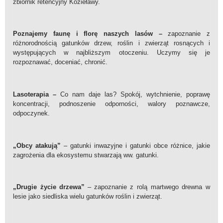
zbiornik retencyjny Kozieławy.
Poznajemy faunę i florę naszych lasów –
zapoznanie z
różnorodnością gatunków drzew, roślin i zwierząt rosnących i
występujących w najbliższym otoczeniu. Uczymy się je
rozpoznawać, doceniać, chronić.
Lasoterapia
–
Co nam daje las? Spokój, wytchnienie, poprawę
koncentracji, podnoszenie odporności, walory poznawcze,
odpoczynek.
„Obcy atakują”
– gatunki inwazyjne i gatunki obce różnice, jakie
zagrożenia dla ekosystemu stwarzają ww. gatunki.
„Drugie życie drzewa”
–
zapoznanie z rolą martwego drewna w
lesie jako siedliska wielu gatunków roślin i zwierząt.